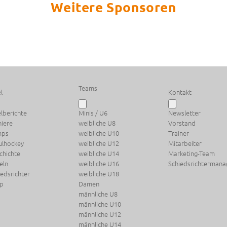
Weitere Sponsoren
Teams
l
Kontakt
elberichte
Minis / U6
Newsletter
niere
weibliche U8
Vorstand
mps
weibliche U10
Trainer
ulhockey
weibliche U12
Mitarbeiter
chichte
weibliche U14
Marketing-Team
eln
weibliche U16
Schiedsrichterman
iedsrichter
weibliche U18
p
Damen
männliche U8
männliche U10
männliche U12
männliche U14