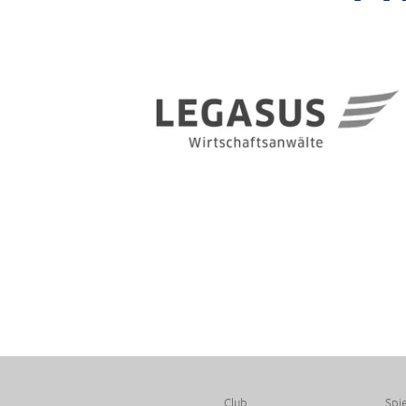
Club
Spie