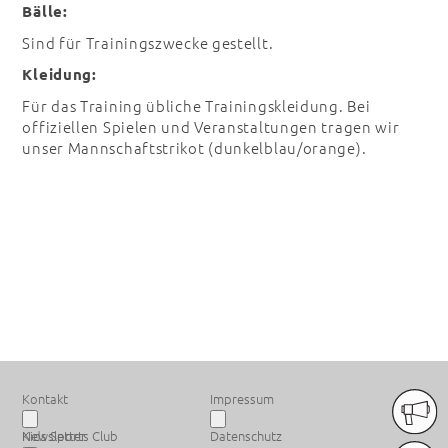
Bälle:
Sind für Trainingszwecke gestellt.
Kleidung:
Für das Training übliche Trainingskleidung. Bei
offiziellen Spielen und Veranstaltungen tragen wir
unser Mannschaftstrikot (dunkelblau/orange).
PREMIUM SPONSOREN
Kontakt
Impressum
Newsletter
Kids Sports Club
Datenschutz