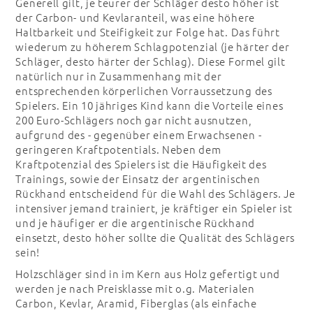
Generell gilt, je teurer der Schläger desto höher ist
der Carbon- und Kevlaranteil, was eine höhere
Haltbarkeit und Steifigkeit zur Folge hat. Das führt
wiederum zu höherem Schlagpotenzial (je härter der
Schläger, desto härter der Schlag). Diese Formel gilt
natürlich nur in Zusammenhang mit der
entsprechenden körperlichen Vorraussetzung des
Spielers. Ein 10 jähriges Kind kann die Vorteile eines
200 Euro-Schlägers noch gar nicht ausnutzen,
aufgrund des - gegenüber einem Erwachsenen -
geringeren Kraftpotentials. Neben dem
Kraftpotenzial des Spielers ist die Häufigkeit des
Trainings, sowie der Einsatz der argentinischen
Rückhand entscheidend für die Wahl des Schlägers. Je
intensiver jemand trainiert, je kräftiger ein Spieler ist
und je häufiger er die argentinische Rückhand
einsetzt, desto höher sollte die Qualität des Schlägers
sein!
Holzschläger sind in im Kern aus Holz gefertigt und
werden je nach Preisklasse mit o.g. Materialen
Carbon, Kevlar, Aramid, Fiberglas (als einfache