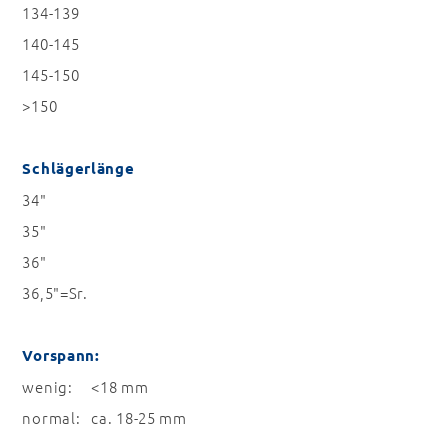
134-139
140-145
145-150
>150
Schlägerlänge
34"
35"
36"
36,5"=Sr.
Vorspann:
wenig: <18 mm
normal: ca. 18-25 mm