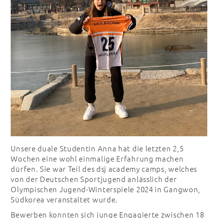
Unsere duale Studentin Anna hat die letzten 2,5
Wochen eine wohl einmalige Erfahrung machen
dürfen. Sie war Teil des dsj academy camps, welches
von der Deutschen Sportjugend anlässlich der
Olympischen Jugend-Winterspiele 2024 in Gangwon,
Südkorea veranstaltet wurde.
Bewerben konnten sich junge Engagierte zwischen 18