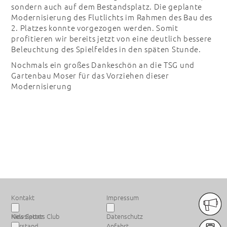
sondern auch auf dem Bestandsplatz. Die geplante
Modernisierung des Flutlichts im Rahmen des Bau des
2. Platzes konnte vorgezogen werden. Somit
profitieren wir bereits jetzt von eine deutlich bessere
Beleuchtung des Spielfeldes in den späten Stunde.
Nochmals ein großes Dankeschön an die TSG und
Gartenbau Moser für das Vorziehen dieser
Modernisierung
PREMIUM SPONSOREN
Kontakt
Impressum
Newsletter
Kids Sports Club
Datenschutz
Vorstand
Anfahrt