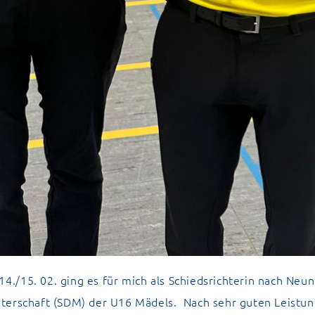
/15. 02. ging es für mich als Schiedsrichterin nach Neun
terschaft (SDM) der U16 Mädels. Nach sehr guten Leistu