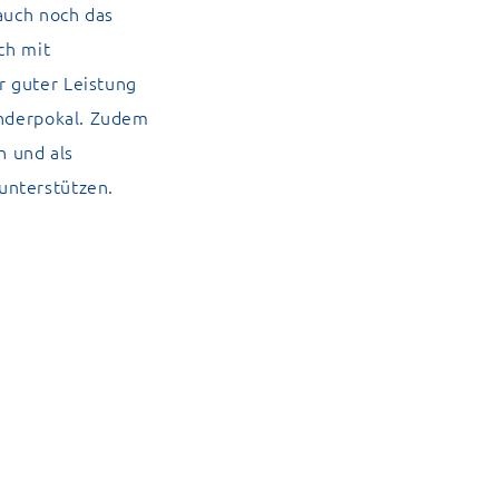
auch noch das
ch mit
r guter Leistung
änderpokal. Zudem
n und als
unterstützen.