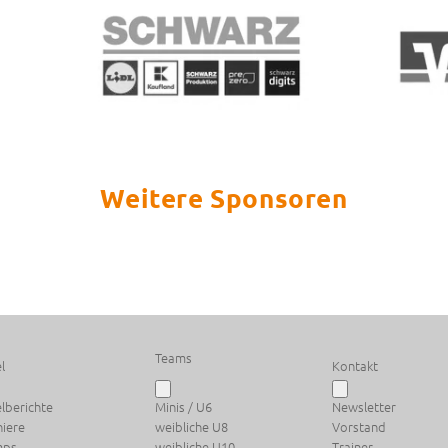
Weitere Sponsoren
Teams
l
Kontakt
elberichte
Minis / U6
Newsletter
niere
weibliche U8
Vorstand
mps
weibliche U10
Trainer