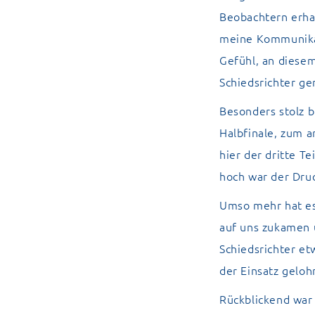
Beobachtern erhal
meine Kommunikat
Gefühl, an diese
Schiedsrichter g
Besonders stolz b
Halbfinale, zum a
hier der dritte T
hoch war der Druc
Umso mehr hat es
auf uns zukamen u
Schiedsrichter et
der Einsatz geloh
Rückblickend war 