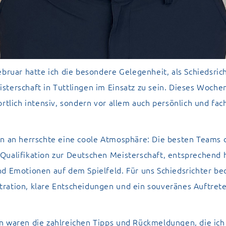
ebruar hatte ich die besondere Gelegenheit, als Schiedsric
terschaft in Tuttlingen im Einsatz zu sein. Dieses Woche
ortlich intensiv, sondern vor allem auch persönlich und fac
nn an herrschte eine coole Atmosphäre: Die besten Teams 
Qualifikation zur Deutschen Meisterschaft, entsprechend
d Emotionen auf dem Spielfeld. Für uns Schiedsrichter be
ration, klare Entscheidungen und ein souveränes Auftrete
n waren die zahlreichen Tipps und Rückmeldungen, die ich