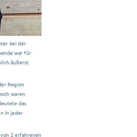
hter bei der
nende war für
hlich äußerst
der Region
 hoch waren
deutete das
n in jeder
 von 2 erfahrenen