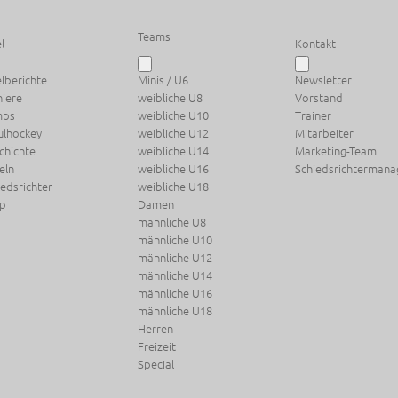
Teams
l
Kontakt
elberichte
Minis / U6
Newsletter
niere
weibliche U8
Vorstand
mps
weibliche U10
Trainer
ulhockey
weibliche U12
Mitarbeiter
chichte
weibliche U14
Marketing-Team
eln
weibliche U16
Schiedsrichterman
iedsrichter
weibliche U18
p
Damen
männliche U8
männliche U10
männliche U12
männliche U14
männliche U16
männliche U18
Herren
Freizeit
Special