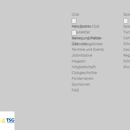
Club
Spie
Neuigkeiten
Kids Sports Club
Spi
Newsletter
Tur
Hallen und Plätze
Ca
Bewegungshelden
Über uns
Sch
Geburtstagskinder
Termine und Events
Ges
Jobinitiative
Reg
Magazin
Sch
Mitgliedschaft
Sho
Clubgeschichte
Förderverein
Sponsoren
FAQ