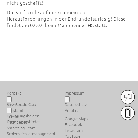
nicht geschafft!
Die Vorfreude auf die kommenden
Herausforderungen in der Endrunde ist riesig! Diese
findet am 02.02. beim Mannheimer HC statt.
PREMIUM SPONSOREN
Kontakt
Impressum
Newsletter
Kids Sports Club
Datenschutz
Vorstand
Anfahrt
Bewegungshelden
Trainer
Google Maps
Geburtstagskinder
Mitarbeiter
Facebook
Marketing-Team
Instagram
Schiedsrichtermanagement
YouTube