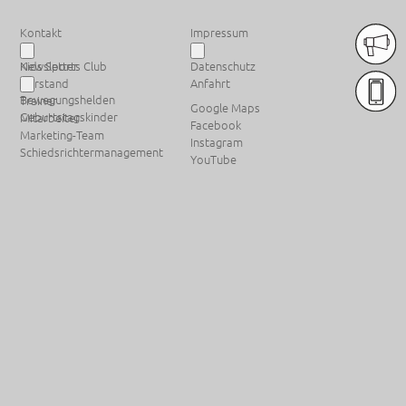
Kontakt
Impressum
Newsletter
Kids Sports Club
Datenschutz
Weitere Sponsoren
Vorstand
Anfahrt
Bewegungshelden
Trainer
Google Maps
Geburtstagskinder
Mitarbeiter
Facebook
Marketing-Team
Instagram
Schiedsrichtermanagement
YouTube