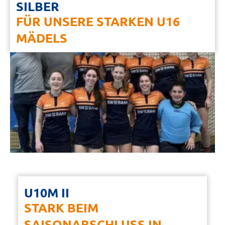
SILBER
FÜR UNSERE STARKEN U16
MÄDELS
U10M II
STARK BEIM
SAISONABSCHLUSS IN