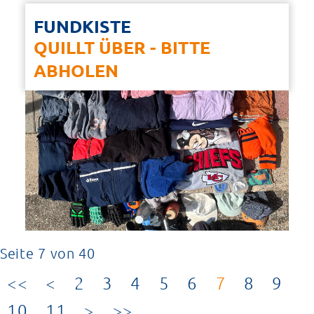
FUNDKISTE
QUILLT ÜBER - BITTE
ABHOLEN
Seite 7 von 40
2
3
4
5
6
7
8
9
10
11