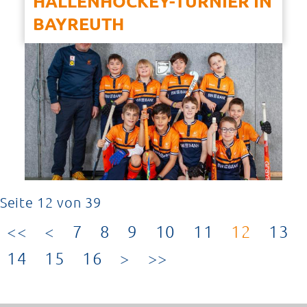
HALLENHOCKEY-TURNIER IN
BAYREUTH
Seite 12 von 39
7
8
9
10
11
12
13
14
15
16