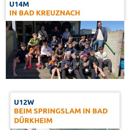
U14M
IN BAD KREUZNACH
U12W
BEIM SPRINGSLAM IN BAD
DÜRKHEIM