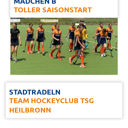
MÄDCHEN B
TOLLER SAISONSTART
STADTRADELN
TEAM HOCKEYCLUB TSG
HEILBRONN