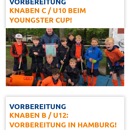
VORBEREITUNG
KNABEN C / U10 BEIM
YOUNGSTER CUP!
VORBEREITUNG
KNABEN B / U12:
VORBEREITUNG IN HAMBURG!