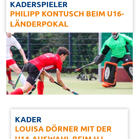
KADERSPIELER
PHILIPP KONTUSCH BEIM U16-
LÄNDERPOKAL
KADER
LOUISA DÖRNER MIT DER
U14-AUSWAHL BEIM HJ-