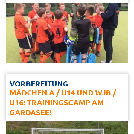
VORBEREITUNG
MÄDCHEN A / U14 UND WJB /
U16: TRAININGSCAMP AM
GARDASEE!