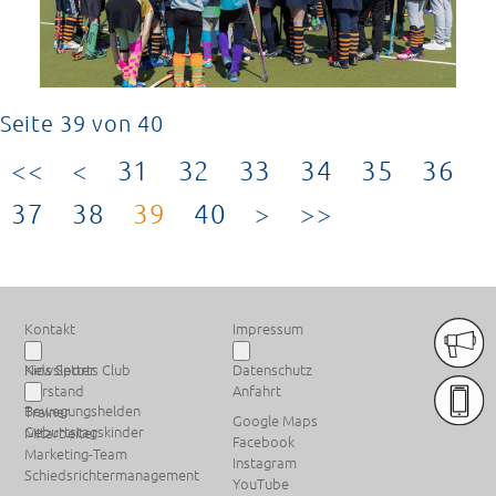
Seite 39 von 40
31
32
33
34
35
36
37
38
39
40
PREMIUM SPONSOREN
Kontakt
Impressum
Newsletter
Kids Sports Club
Datenschutz
Vorstand
Anfahrt
Bewegungshelden
Trainer
Google Maps
Geburtstagskinder
Mitarbeiter
Facebook
Marketing-Team
Instagram
Schiedsrichtermanagement
YouTube
Weitere Sponsoren